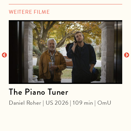
WEITERE FILME
The Piano Tuner
Daniel Roher | US 2026 | 109 min | OmU
O