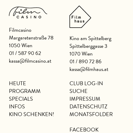
Filmcasino
Margaretenstraße 78
Kino am Spittelberg
1050 Wien
Spittelberggasse 3
01 / 587 90 62
1070 Wien
kassa@filmcasino.at
01 / 890 72 86
kassa@filmhaus.at
HEUTE
CLUB LOG-IN
PROGRAMM
SUCHE
SPECIALS
IMPRESSUM
INFOS
DATENSCHUTZ
KINO SCHENKEN!
MONATSFOLDER
FACEBOOK