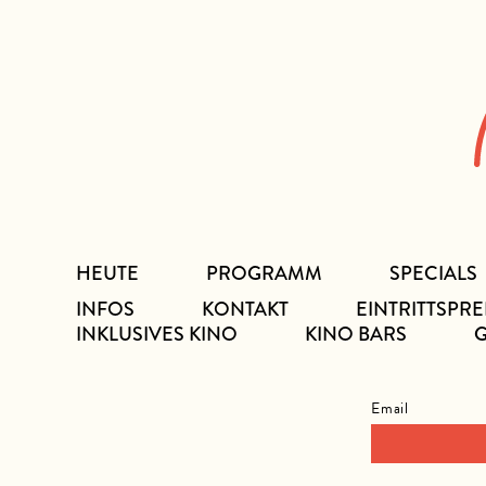
Zum
Inhalt
HEUTE
PROGRAMM
SPECIALS
INFOS
KONTAKT
EINTRITTSPRE
INKLUSIVES KINO
KINO BARS
Email