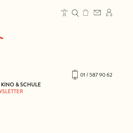
01 / 587 90 62
KINO & SCHULE
SLETTER