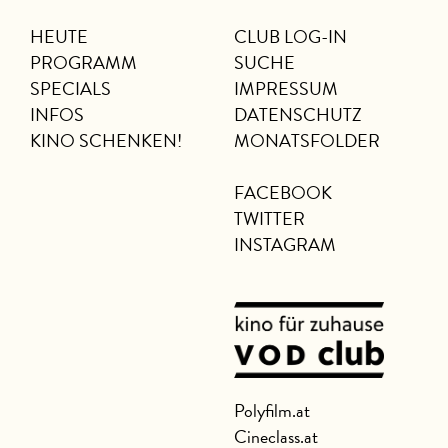
HEUTE
CLUB LOG-IN
PROGRAMM
SUCHE
SPECIALS
IMPRESSUM
INFOS
DATENSCHUTZ
KINO SCHENKEN!
MONATSFOLDER
FACEBOOK
TWITTER
INSTAGRAM
Polyfilm.at
Cineclass.at