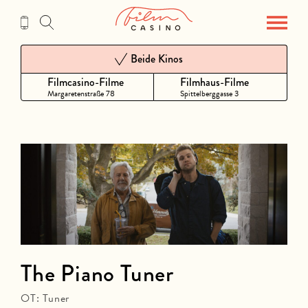
Zum
Inhalt
Beide Kinos
Filmcasino-Filme
Filmhaus-Filme
Margaretenstraße 78
Spittelberggasse 3
The Piano Tuner
OT: Tuner