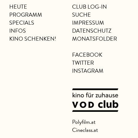
HEUTE
CLUB LOG-IN
PROGRAMM
SUCHE
SPECIALS
IMPRESSUM
INFOS
DATENSCHUTZ
KINO SCHENKEN!
MONATSFOLDER
FACEBOOK
TWITTER
INSTAGRAM
Polyfilm.at
Cineclass.at