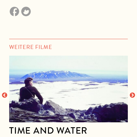
WEITERE FILME
TIME AND WATER