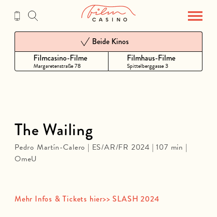
Zum
Inhalt
Beide Kinos
Filmcasino-Filme
Filmhaus-Filme
Margaretenstraße 78
Spittelberggasse 3
The Wailing
Pedro Martín-Calero | ES/AR/FR 2024 | 107 min |
OmeU
Mehr Infos & Tickets hier>> SLASH 2024