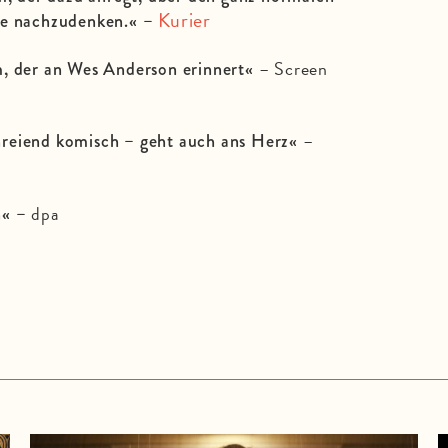
Kurier
ie nachzudenken.« –
– Screen
m, der an Wes Anderson erinnert«
–
reiend komisch – geht auch ans Herz«
dpa
n« –