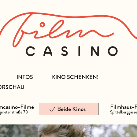
INFOS
KINO SCHENKEN!
ORSCHAU
mcasino-Filme
Filmhaus-
Beide Kinos
aretenstraße 78
Spittelberggasse