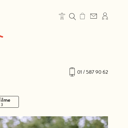
01 / 587 90 62
Filme
 3