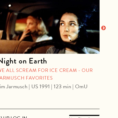
Night on Earth
Gle
WE ALL SCREAM FOR ICE CREAM - OUR
KIN
JARMUSCH FAVORITES
Kyle 
im Jarmusch | US 1991 | 123 min | OmU