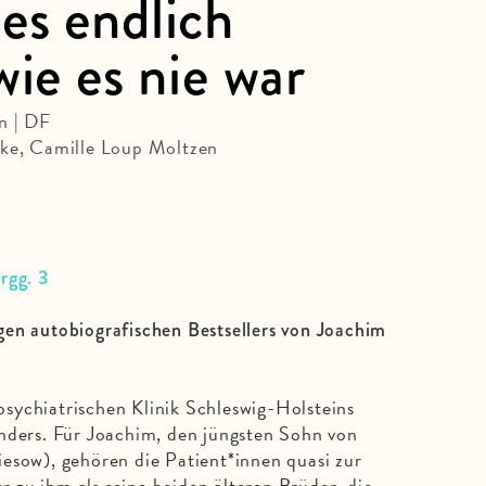
es endlich
wie es nie war
n | DF
nke, Camille Loup Moltzen
rgg. 3
gen autobiografischen Bestsellers von Joachim
sychiatrischen Klinik Schleswig-Holsteins
nders. Für Joachim, den jüngsten Sohn von
esow), gehören die Patient*innen quasi zur
er zu ihm als seine beiden älteren Brüder, die