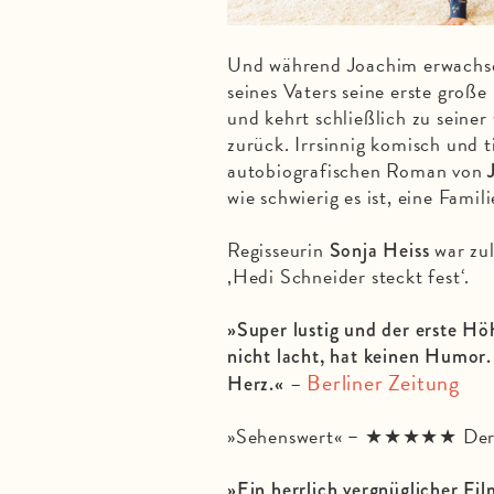
Und während Joachim erwachsen
seines Vaters seine erste große 
und kehrt schließlich zu seine
zurück. Irrsinnig komisch und 
autobiografischen Roman von
J
wie schwierig es ist, eine Famili
Regisseurin
war zul
Sonja Heiss
‚Hedi Schneider steckt fest‘.
»Super lustig und der erste Hö
nicht lacht, hat keinen Humor.
Berliner Zeitung
–
Herz.«
»Sehenswert«
Der
–
★
★★★★
»Ein herrlich vergnüglicher Fi