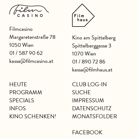
Filmcasino
Margaretenstraße 78
Kino am Spittelberg
1050 Wien
Spittelberggasse 3
01 / 587 90 62
1070 Wien
kassa@filmcasino.at
01 / 890 72 86
kassa@filmhaus.at
HEUTE
CLUB LOG-IN
PROGRAMM
SUCHE
SPECIALS
IMPRESSUM
INFOS
DATENSCHUTZ
KINO SCHENKEN!
MONATSFOLDER
FACEBOOK