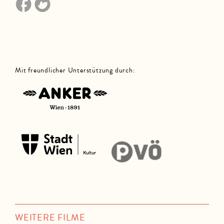
Mit freundlicher Unterstützung durch
:
WEITERE FILME