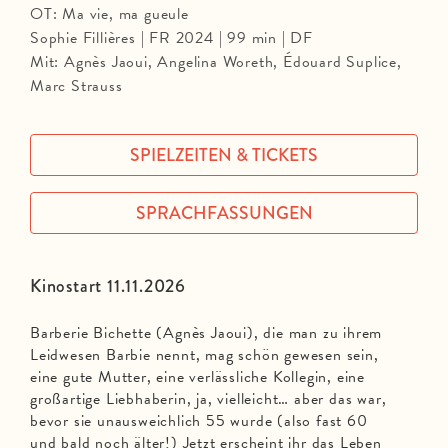
OT: Ma vie, ma gueule
Sophie Fillières | FR 2024 | 99 min | DF
Mit: Agnès Jaoui, Angelina Woreth, Édouard Suplice,
Marc Strauss
SPIELZEITEN & TICKETS
SPRACHFASSUNGEN
Kinostart 11.11.2026
Barberie Bichette (Agnès Jaoui), die man zu ihrem
Leidwesen Barbie nennt, mag schön gewesen sein,
eine gute Mutter, eine verlässliche Kollegin, eine
großartige Liebhaberin, ja, vielleicht… aber das war,
bevor sie unausweichlich 55 wurde (also fast 60
und bald noch älter!) Jetzt erscheint ihr das Leben