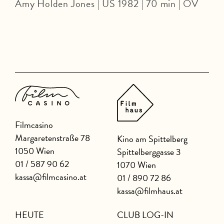
Amy Holden Jones | US 1982 | 70 min | OV
Z
Filmcasino
Margaretenstraße 78
Kino am Spittelberg
1050 Wien
Spittelberggasse 3
01 / 587 90 62
1070 Wien
kassa@filmcasino.at
01 / 890 72 86
kassa@filmhaus.at
HEUTE
CLUB LOG-IN