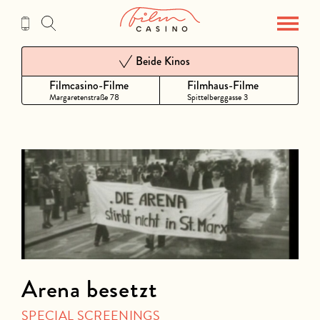
Zum
Inhalt
Beide Kinos
Filmcasino-Filme
Filmhaus-Filme
Margaretenstraße 78
Spittelberggasse 3
Arena besetzt
SPECIAL SCREENINGS