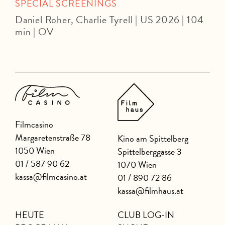
D
SPECIAL SCREENINGS
Daniel Roher, Charlie Tyrell | US 2026 | 104
min | OV
Filmcasino
Margaretenstraße 78
Kino am Spittelberg
1050 Wien
Spittelberggasse 3
01 / 587 90 62
1070 Wien
kassa@filmcasino.at
01 / 890 72 86
kassa@filmhaus.at
HEUTE
CLUB LOG-IN