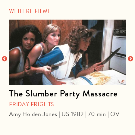
WEITERE FILME
The Slumber Party Massacre
FRIDAY FRIGHTS
Amy Holden Jones | US 1982 | 70 min | OV
Z