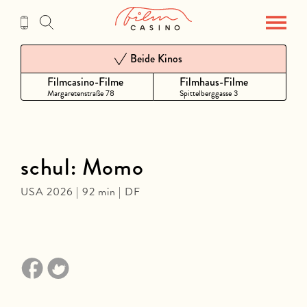
Zum
Inhalt
Beide Kinos
Filmcasino-Filme
Filmhaus-Filme
Margaretenstraße 78
Spittelberggasse 3
schul: Momo
USA 2026 | 92 min | DF