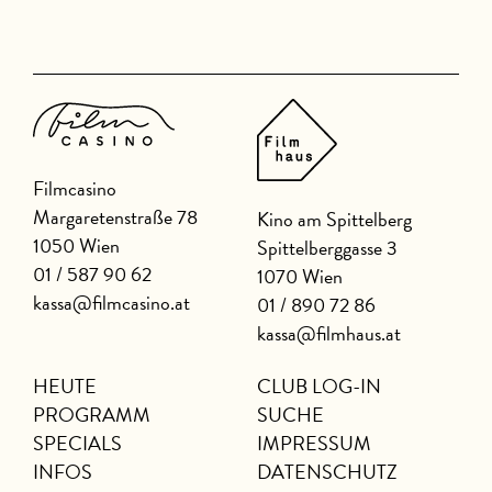
Filmcasino
Margaretenstraße 78
Kino am Spittelberg
1050 Wien
Spittelberggasse 3
01 / 587 90 62
1070 Wien
kassa@filmcasino.at
01 / 890 72 86
kassa@filmhaus.at
HEUTE
CLUB LOG-IN
PROGRAMM
SUCHE
SPECIALS
IMPRESSUM
INFOS
DATENSCHUTZ