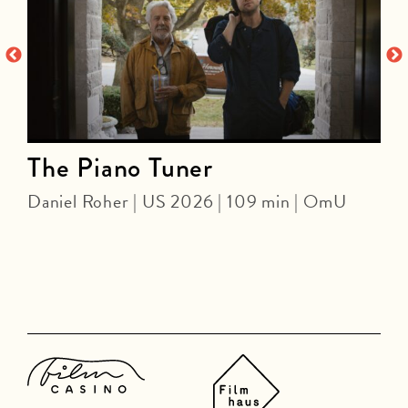
The Piano Tuner
Daniel Roher | US 2026 | 109 min | OmU
J
U