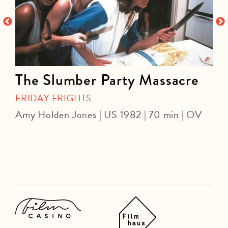
The Slumber Party Massacre
FRIDAY FRIGHTS
Amy Holden Jones | US 1982 | 70 min | OV
Z