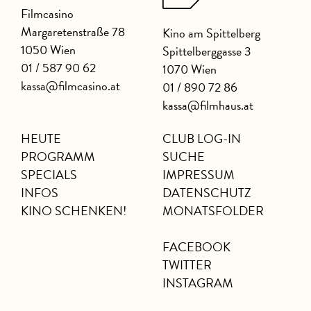
Filmcasino
Margaretenstraße 78
Kino am Spittelberg
1050 Wien
Spittelberggasse 3
01 / 587 90 62
1070 Wien
kassa@filmcasino.at
01 / 890 72 86
kassa@filmhaus.at
HEUTE
CLUB LOG-IN
PROGRAMM
SUCHE
SPECIALS
IMPRESSUM
INFOS
DATENSCHUTZ
KINO SCHENKEN!
MONATSFOLDER
FACEBOOK
TWITTER
INSTAGRAM