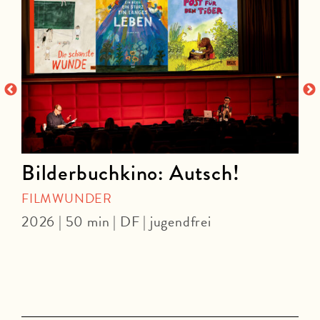
Bilderbuchkino: Autsch!
FILMWUNDER
O
2026 | 50 min | DF | jugendfrei