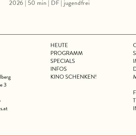
2026 | 50 min | DF | jugendfrei
HEUTE
PROGRAMM
SPECIALS
INFOS
lberg
KINO SCHENKEN!
se 3
6
s.at