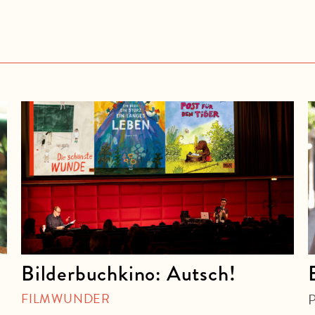
Bilderbuchkino: Autsch!
FILMWUNDER
P