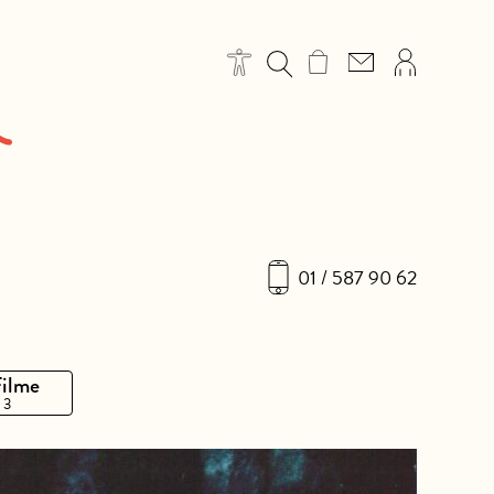
01 / 587 90 62
Filme
 3