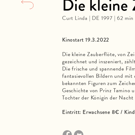
Die kleine
Curt Linda | DE 1997 | 62 min
Kinostart 19.3.2022
Die kleine Zauberflöte, von Zei
gezeichnet und inszeniert, zähl
Die frische und spannende Fil
fantasievollen Bildern und mit
bekannten Figuren zum Zeichen
Geschichte von Prinz Tamino u
Tochter der Königin der Nacht 
Eintritt: Erwachsene 8€ / Kin