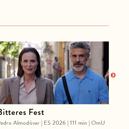
Bitteres Fest
The
edro Almodóvar | ES 2026 | 111 min | OmU
SPEC