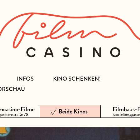
INFOS
KINO SCHENKEN!
ORSCHAU
mcasino-Filme
Filmhaus-
Beide Kinos
aretenstraße 78
Spittelberggasse