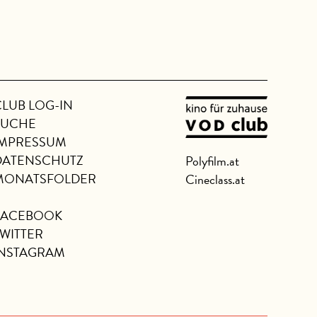
Buste
67 mi
CLUB LOG-IN
SUCHE
IMPRESSUM
DATENSCHUTZ
Polyfilm.at
MONATSFOLDER
Cineclass.at
FACEBOOK
TWITTER
INSTAGRAM