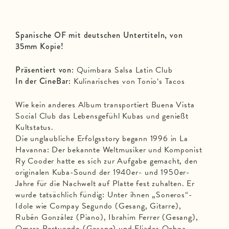
Spanische OF mit deutschen Untertiteln, von
35mm Kopie!
Präsentiert von:
Quimbara Salsa Latin Club
In der CineBar:
Kulinarisches von Tonio‘s Tacos
Wie kein anderes Album transportiert Buena Vista
Social Club das Lebensgefühl Kubas und genießt
Kultstatus.
Die unglaubliche Erfolgsstory begann 1996 in La
Havanna: Der bekannte Weltmusiker und Komponist
Ry Cooder hatte es sich zur Aufgabe gemacht, den
originalen Kuba-Sound der 1940er- und 1950er-
Jahre für die Nachwelt auf Platte fest zuhalten. Er
wurde tatsächlich fündig: Unter ihnen „Soneros“-
Idole wie Compay Segundo (Gesang, Gitarre),
Rubén González (Piano), Ibrahim Ferrer (Gesang),
Omara Portuondo (Gesang) und Eliades Ochoa