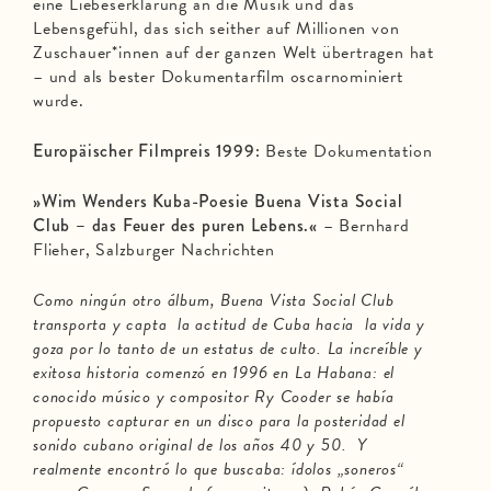
eine Liebeserklärung an die Musik und das
Lebensgefühl, das sich seither auf Millionen von
Zuschauer*innen auf der ganzen Welt übertragen hat
– und als bester Dokumentarfilm oscarnominiert
wurde.
Europäischer Filmpreis 1999:
Beste Dokumentation
»Wim Wenders Kuba-Poesie Buena Vista Social
Club – das Feuer des puren Lebens.«
– Bernhard
Flieher, Salzburger Nachrichten
Como ningún otro álbum, Buena Vista Social Club
transporta y capta la actitud de Cuba hacia la vida y
goza por lo tanto de un estatus de culto. La increíble y
exitosa historia comenzó en 1996 en La Habana: el
conocido músico y compositor Ry Cooder se había
propuesto capturar en un disco para la posteridad el
sonido cubano original de los años 40 y 50. Y
realmente encontró lo que buscaba: ídolos „soneros“