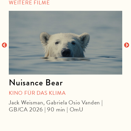
WEITERE FILME
Nuisance Bear
KINO FÜR DAS KLIMA
Jack Weisman, Gabriela Osio Vanden |
J
GB/CA 2026 | 90 min | OmU