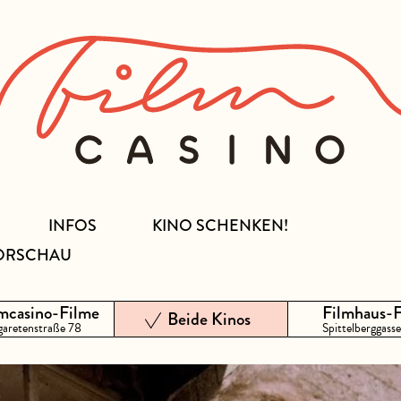
INFOS
KINO SCHENKEN!
ORSCHAU
mcasino-Filme
Filmhaus-
Beide Kinos
aretenstraße 78
Spittelberggasse