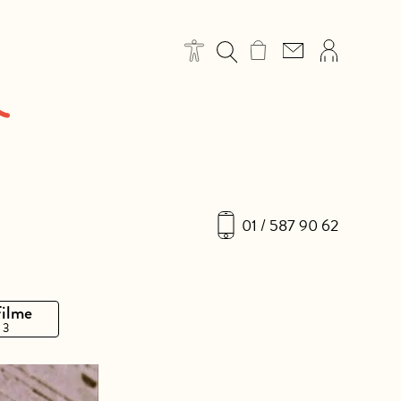
01 / 587 90 62
Filme
 3