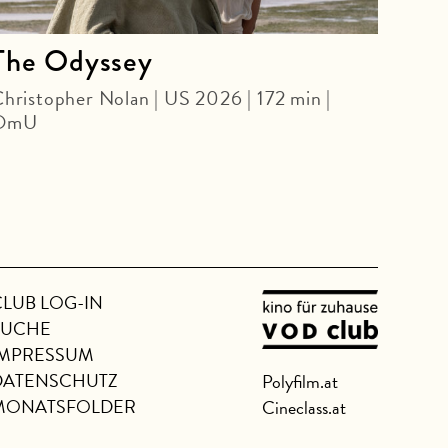
The Odyssey
Bar
Nac
hristopher Nolan | US 2026 | 172 min |
OmU
ARCH
Gabri
Ome
CLUB LOG-IN
SUCHE
IMPRESSUM
DATENSCHUTZ
Polyfilm.at
MONATSFOLDER
Cineclass.at