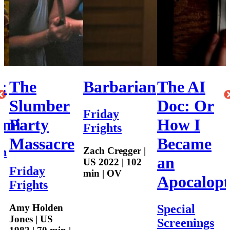
:
The
Barbarian
The AI
Slumber
Doc: Or
Friday
imi
Party
How I
Frights
Massacre
Became
Zach Cregger |
en
an
US 2022 | 102
Friday
min | OV
Apocalopt
Frights
Amy Holden
Special
Jones | US
Screenings