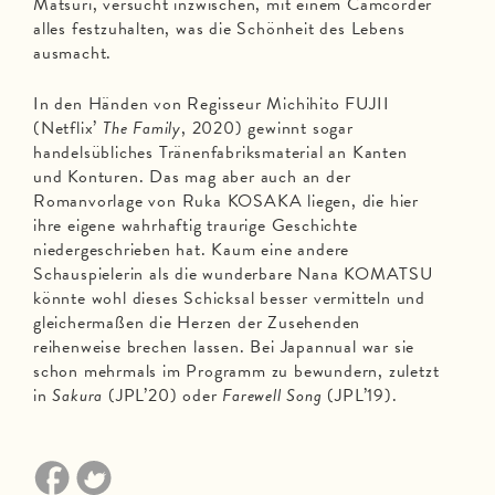
Matsuri, versucht inzwischen, mit einem Camcorder
alles festzuhalten, was die Schönheit des Lebens
ausmacht.
In den Händen von Regisseur Michihito FUJII
(Netflix’
The Family
, 2020) gewinnt sogar
handelsübliches Tränenfabriksmaterial an Kanten
und Konturen. Das mag aber auch an der
Romanvorlage von Ruka KOSAKA liegen, die hier
ihre eigene wahrhaftig traurige Geschichte
niedergeschrieben hat. Kaum eine andere
Schauspielerin als die wunderbare Nana KOMATSU
könnte wohl dieses Schicksal besser vermitteln und
gleichermaßen die Herzen der Zusehenden
reihenweise brechen lassen. Bei Japannual war sie
schon mehrmals im Programm zu bewundern, zuletzt
in
Sakura
(JPL’20) oder
Farewell Song
(JPL’19).