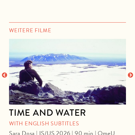
WEITERE FILME
TIME AND WATER
WITH ENGLISH SUBTITLES
Sara Dosa | IS/US 2026 | 90 min | OmeU
P