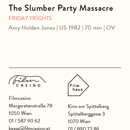
The Slumber Party Massacre
FRIDAY FRIGHTS
Amy Holden Jones | US 1982 | 70 min | OV
Z
Filmcasino
Margaretenstraße 78
Kino am Spittelberg
1050 Wien
Spittelberggasse 3
01 / 587 90 62
1070 Wien
kassa@filmcasino.at
01 / 890 72 86