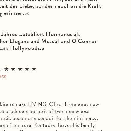
keit der Liebe, sondern auch an die Kraft
 erinnert.«
 Jahres …etabliert Hermanus als
her Eleganz und Mescal und O’Connor
Stars Hollywoods.«
ss« ★ ★ ★ ★ ★
ess
Akira remake LIVING, Oliver Hermanus now
 to produce a portrait of two men whose
music becomes a conduit for their intimacy.
man from rural Kentucky, leaves his family