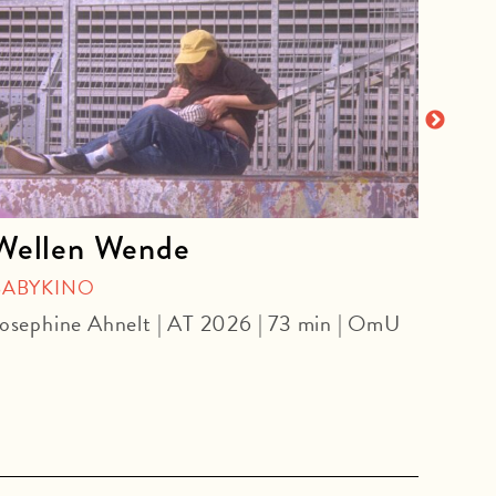
Wellen Wende
The
an 
BABYKINO
osephine Ahnelt | AT 2026 | 73 min | OmU
SPEC
Danie
min |