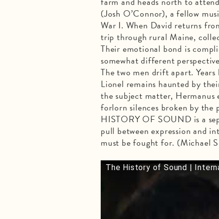
farm and heads north to atten
(Josh O’Connor), a fellow musi
War I. When David returns from 
trip through rural Maine, coll
Their emotional bond is compli
somewhat different perspective
The two men drift apart. Years 
Lionel remains haunted by their
the subject matter, Hermanus 
forlorn silences broken by the 
HISTORY OF SOUND is a sepia
pull between expression and in
must be fought for. (Michael Si
The History of Sound | Interna