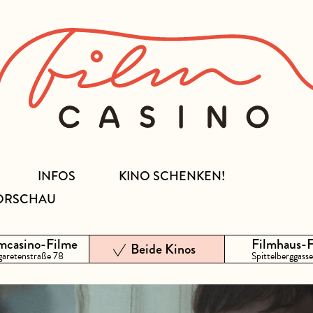
INFOS
KINO SCHENKEN!
ORSCHAU
mcasino-Filme
Filmhaus-
Beide Kinos
aretenstraße 78
Spittelberggasse