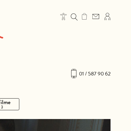
01 / 587 90 62
Filme
 3