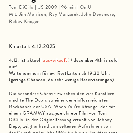
Tom DiCillo | US 2009 | 96 min | OmU
Mit: Jim Morrison, Ray Manzarek, John Densmore,
Robby Krieger
Kinostart 4.12.2025
4.12. ist aktuell
ausverkauft
! / december 4th is sold
out!
Wartenummern für ev. Restkarten ab 19:30 Uhr.
(geringe Chancen, da sehr wenige Reservierungen)
Die besondere Chemie zwischen den vier Künstlern
machte The Doors zu einer der einflussreichsten
Rockbands der USA. When You’re Strange, der mit
einem GRAMMY ausgezeichnete Film von Tom
DiCillo, in der Originalfassung erzählt von Johnny
Depp, zeigt anhand von seltenen Aufnahmen von
der Gründung im Jahr 1965 bis hin zu Jim Morrisons