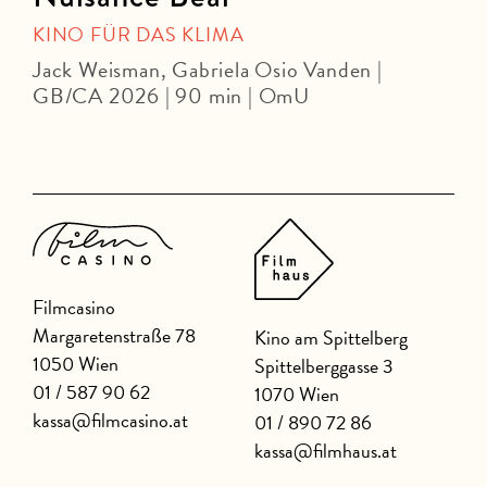
KINO FÜR DAS KLIMA
Jack Weisman, Gabriela Osio Vanden |
J
GB/CA 2026 | 90 min | OmU
U
Filmcasino
Margaretenstraße 78
Kino am Spittelberg
1050 Wien
Spittelberggasse 3
01 / 587 90 62
1070 Wien
kassa@filmcasino.at
01 / 890 72 86
kassa@filmhaus.at