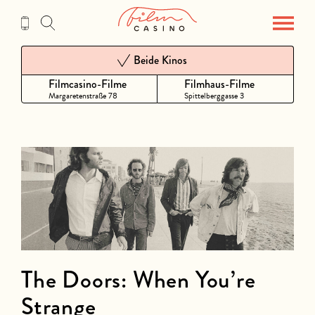
Zum
Inhalt
Beide Kinos
Filmcasino-Filme
Filmhaus-Filme
Margaretenstraße 78
Spittelberggasse 3
The Doors: When You’re
Strange