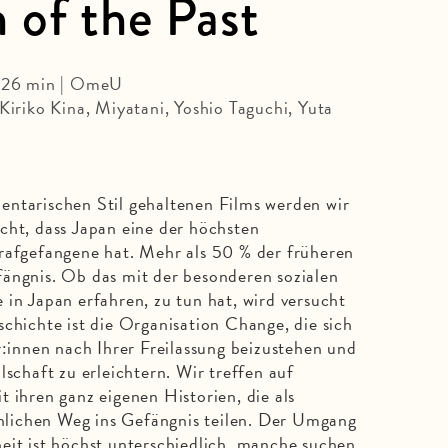
 of the Past
 126 min | OmeU
Kiriko Kina, Miyatani, Yoshio Taguchi, Yuta
entarischen Stil gehaltenen Films werden wir
cht, dass Japan eine der höchsten
rafgefangene hat. Mehr als 50 % der früheren
ängnis. Ob das mit der besonderen sozialen
 in Japan erfahren, zu tun hat, wird versucht
schichte ist die Organisation Change, die sich
r:innen nach Ihrer Freilassung beizustehen und
lschaft zu erleichtern. Wir treffen auf
 ihren ganz eigenen Historien, die als
lichen Weg ins Gefängnis teilen. Der Umgang
eit ist höchst unterschiedlich, manche suchen