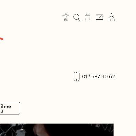
01 / 587 90 62
Filme
 3