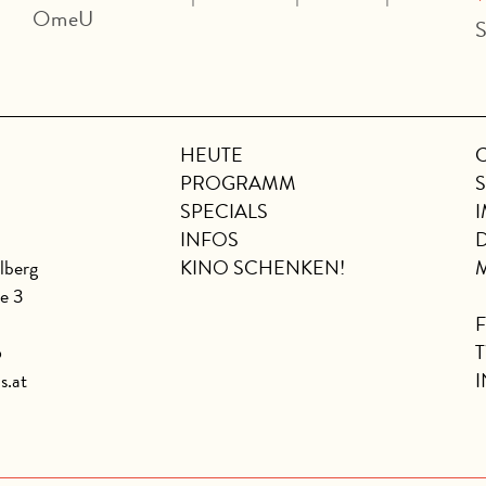
OmeU
S
HEUTE
PROGRAMM
SPECIALS
INFOS
lberg
KINO SCHENKEN!
se 3
6
s.at