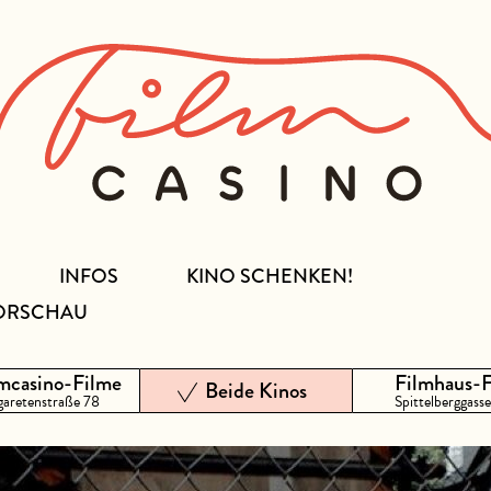
INFOS
KINO SCHENKEN!
ORSCHAU
mcasino-Filme
Filmhaus-
Beide Kinos
aretenstraße 78
Spittelberggasse