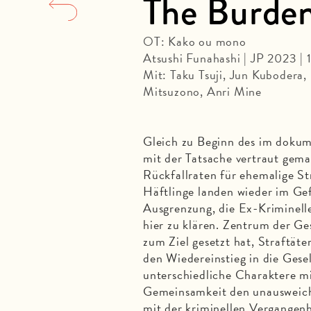
The Burden
OT: Kako ou mono
Atsushi Funahashi | JP 2023 |
Mit: Taku Tsuji, Jun Kubodera, 
Mitsuzono, Anri Mine
Gleich zu Beginn des im dokum
mit der Tatsache vertraut gema
Rückfallraten für ehemalige St
Häftlinge landen wieder im Gef
Ausgrenzung, die Ex-Kriminelle
hier zu klären. Zentrum der Ge
zum Ziel gesetzt hat, Straftäte
den Wiedereinstieg in die Gesel
unterschiedliche Charaktere mit
Gemeinsamkeit den unausweich
mit der kriminellen Vergangenh