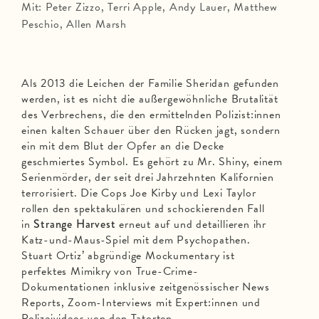
Mit: Peter Zizzo, Terri Apple, Andy Lauer, Matthew
Peschio, Allen Marsh
Als 2013 die Leichen der Familie Sheridan gefunden
werden, ist es nicht die außergewöhnliche Brutalität
des Verbrechens, die den ermittelnden Polizist:innen
einen kalten Schauer über den Rücken jagt, sondern
ein mit dem Blut der Opfer an die Decke
geschmiertes Symbol. Es gehört zu Mr. Shiny, einem
Serienmörder, der seit drei Jahrzehnten Kalifornien
terrorisiert. Die Cops Joe Kirby und Lexi Taylor
rollen den spektakulären und schockierenden Fall
in
Strange Harvest
erneut auf und detaillieren ihr
Katz-und-Maus-Spiel mit dem Psychopathen.
Stuart Ortiz’ abgründige Mockumentary ist
perfektes Mimikry von True-Crime-
Dokumentationen inklusive zeitgenössischer News
Reports, Zoom-Interviews mit Expert:innen und
Polizeivideos von den Tatorten.