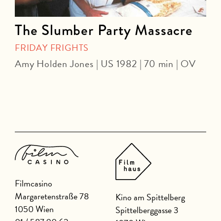
The Slumber Party Massacre
FRIDAY FRIGHTS
Amy Holden Jones | US 1982 | 70 min | OV
Z
Filmcasino
Margaretenstraße 78
Kino am Spittelberg
1050 Wien
Spittelberggasse 3