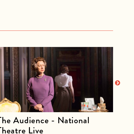
The Audience - National
La 
Theatre Live
CINE