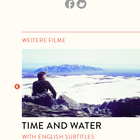
WEITERE FILME
TIME AND WATER
OUR
WITH ENGLISH SUBTITLES