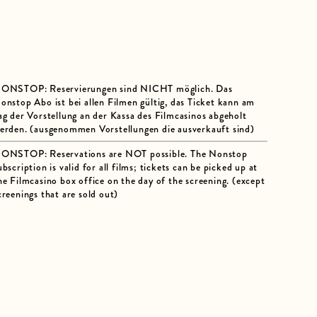
ONSTOP: Reservierungen sind NICHT möglich. Das
onstop Abo ist bei allen Filmen gültig, das Ticket kann am
ag der Vorstellung an der Kassa des Filmcasinos abgeholt
erden. (ausgenommen Vorstellungen die ausverkauft sind)
ONSTOP: Reservations are NOT possible.
The Nonstop
ubscription is valid for all films; tickets can be picked up at
he Filmcasino box office on the day of the screening. (except
creenings that are sold out)