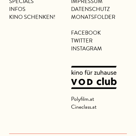
SPECIALS
IMPRESSUM
INFOS
DATENSCHUTZ
KINO SCHENKEN!
MONATSFOLDER
FACEBOOK
TWITTER
INSTAGRAM
Polyfilm.at
Cineclass.at