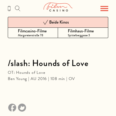
Zum
Inhalt
Beide Kinos
Filmcasino-Filme
Filmhaus-Filme
Margaretenstraße 78
Spittelberggasse 3
/slash: Hounds of Love
OT: Hounds of Love
Ben Young | AU 2016 | 108 min | OV