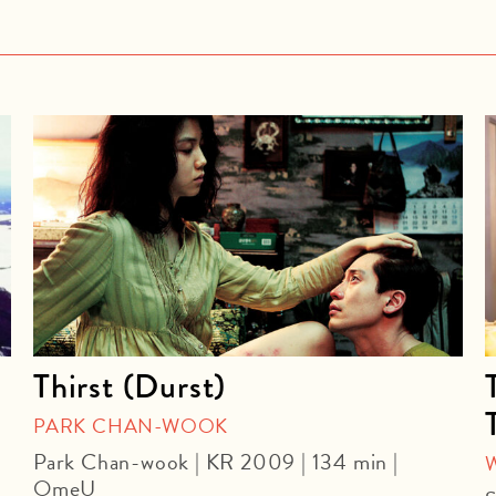
Thirst (Durst)
PARK CHAN-WOOK
Park Chan-wook | KR 2009 | 134 min |
OmeU