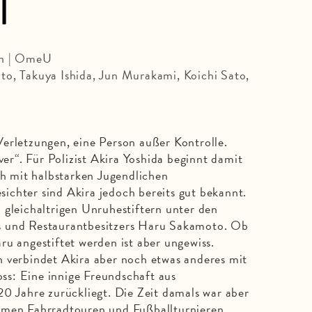
l
in | OmeU
to, Takuya Ishida, Jun Murakami, Koichi Sato,
erletzungen, eine Person außer Kontrolle.
r“. Für Polizist Akira Yoshida beginnt damit
ch mit halbstarken Jugendlichen
chter sind Akira jedoch bereits gut bekannt.
 gleichaltrigen Unruhestiftern unter den
s und Restaurantbesitzers Haru Sakamoto. Ob
ru angestiftet werden ist aber ungewiss.
n verbindet Akira aber noch etwas anderes mit
s: Eine innige Freundschaft aus
20 Jahre zurückliegt. Die Zeit damals war aber
amen Fahrradtouren und Fußballturnieren,