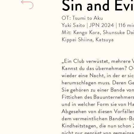
Sin and Evi
OT: Tsumi to Aku
Yuki Saito | JPN 2024 | 116 m
Mit: Kengo Kora, Shunsuke Dai
Kippei Shiina, Katsuya
„Ein Club verwüstet, mehrere V
Kannst du das übernehmen? Ove
wieder eine Nacht, in der er si
herumschlagen muss. Deren Gesi
Sie gehören zu einer Bande von
Fittichen des Bauunternehmer
und in welcher Form sie von Ha
Abgesehen von diesen Vorfälle
dem vermeintlichen Banden-Bos
Kindheitstagen, die nun schon 
nicht nur geprägt von gemeins