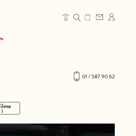
01 / 587 90 62
Filme
 3