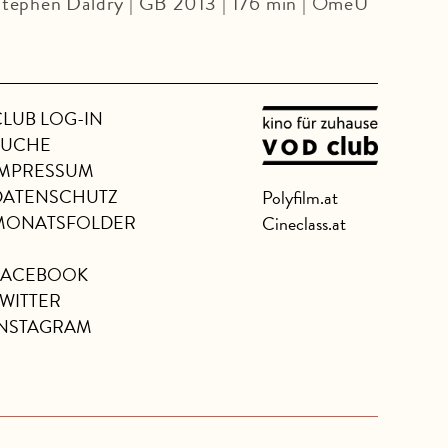
tephen Daldry | GB 2013 | 176 min | OmeU
CLUB LOG-IN
SUCHE
IMPRESSUM
DATENSCHUTZ
Polyfilm.at
MONATSFOLDER
Cineclass.at
FACEBOOK
TWITTER
INSTAGRAM