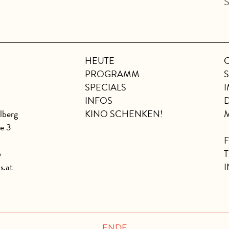
S
HEUTE
PROGRAMM
SPECIALS
INFOS
lberg
KINO SCHENKEN!
se 3
6
s.at
ENDE