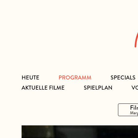
Zum
Inhalt
HEUTE
PROGRAMM
SPECIALS
AKTUELLE FILME
SPIELPLAN
V
Fil
Marg