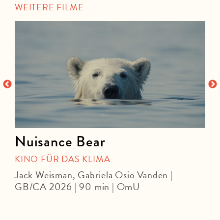
WEITERE FILME
Nuisance Bear
KINO FÜR DAS KLIMA
Jack Weisman, Gabriela Osio Vanden |
J
GB/CA 2026 | 90 min | OmU