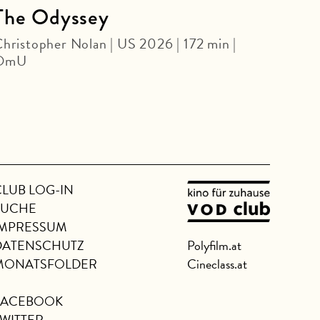
The Odyssey
Ter
hristopher Nolan | US 2026 | 172 min |
LATE
OmU
James
CLUB LOG-IN
SUCHE
IMPRESSUM
DATENSCHUTZ
Polyfilm.at
MONATSFOLDER
Cineclass.at
FACEBOOK
TWITTER