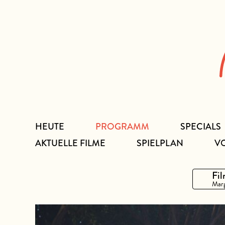
Zum
Inhalt
HEUTE
PROGRAMM
SPECIALS
AKTUELLE FILME
SPIELPLAN
V
Fil
Marg