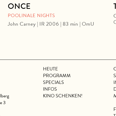
ONCE
POOLINALE NIGHTS
C
John Carney | IR 2006 | 83 min | OmU
HEUTE
PROGRAMM
SPECIALS
INFOS
lberg
KINO SCHENKEN!
se 3
6