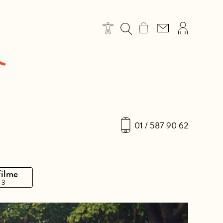
01 / 587 90 62
Filme
 3