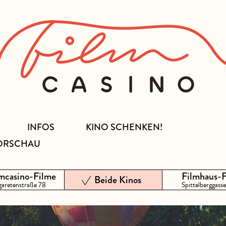
INFOS
KINO SCHENKEN!
ORSCHAU
mcasino-Filme
Filmhaus-
Beide Kinos
aretenstraße 78
Spittelberggasse