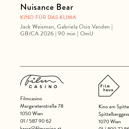
Nuisance Bear
KINO FÜR DAS KLIMA
eU
Jack Weisman, Gabriela Osio Vanden |
GB/CA 2026 | 90 min | OmU
Filmcasino
Margaretenstraße 78
Kino am Spitte
1050 Wien
Spittelberggas
01 / 587 90 62
1070 Wien
kassa@filmcasino.at
01 / 890 72 8