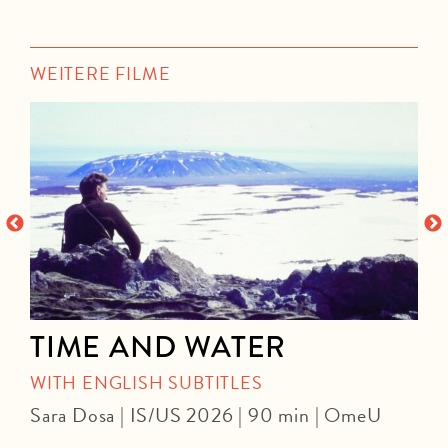
WEITERE FILME
TIME AND WATER
WITH ENGLISH SUBTITLES
Sara Dosa | IS/US 2026 | 90 min | OmeU
P