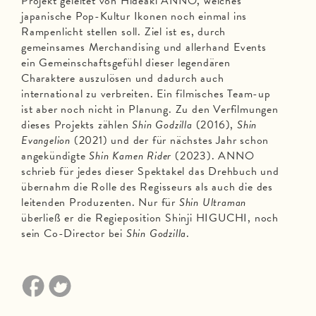
Projekt geleitet von Hideaki ANNO, welches
japanische Pop-Kultur Ikonen noch einmal ins
Rampenlicht stellen soll. Ziel ist es, durch
gemeinsames Merchandising und allerhand Events
ein Gemeinschaftsgefühl dieser legendären
Charaktere auszulösen und dadurch auch
international zu verbreiten. Ein filmisches Team-up
ist aber noch nicht in Planung. Zu den Verfilmungen
dieses Projekts zählen
Shin Godzilla
(2016),
Shin
Evangelion
(2021) und der für nächstes Jahr schon
angekündigte
Shin Kamen Rider
(2023). ANNO
schrieb für jedes dieser Spektakel das Drehbuch und
übernahm die Rolle des Regisseurs als auch die des
leitenden Produzenten. Nur für
Shin Ultraman
überließ er die Regieposition Shinji HIGUCHI, noch
sein Co-Director bei
Shin Godzilla
.