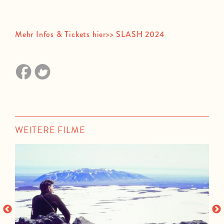
Mehr Infos & Tickets hier>> SLASH 2024
WEITERE FILME