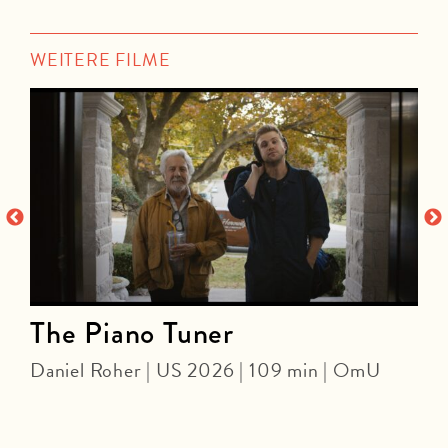
WEITERE FILME
The Piano Tuner
Daniel Roher | US 2026 | 109 min | OmU
H