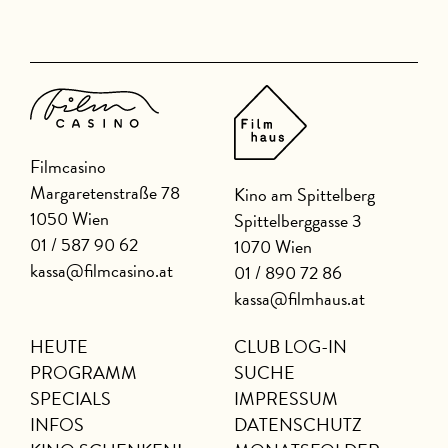
Filmcasino
Margaretenstraße 78
Kino am Spittelberg
1050 Wien
Spittelberggasse 3
01 / 587 90 62
1070 Wien
kassa@filmcasino.at
01 / 890 72 86
kassa@filmhaus.at
HEUTE
CLUB LOG-IN
PROGRAMM
SUCHE
SPECIALS
IMPRESSUM
INFOS
DATENSCHUTZ