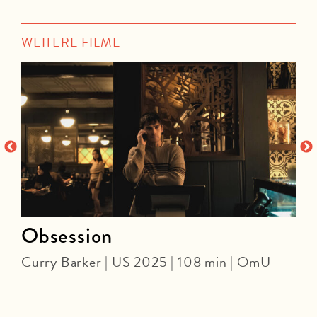
WEITERE FILME
Obsession
Curry Barker | US 2025 | 108 min | OmU
J