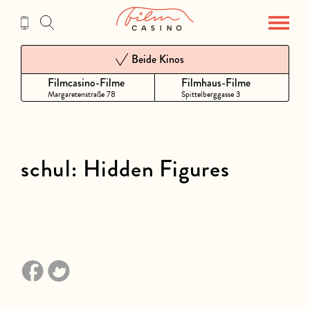
Zum
Inhalt
Beide Kinos
Filmcasino-Filme
Filmhaus-Filme
Margaretenstraße 78
Spittelberggasse 3
schul: Hidden Figures