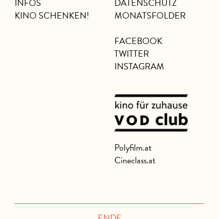
INFOS
DATENSCHUTZ
KINO SCHENKEN!
MONATSFOLDER
FACEBOOK
TWITTER
INSTAGRAM
Polyfilm.at
Cineclass.at
ENDE