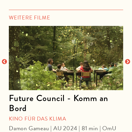
WEITERE FILME
Future Council - Komm an
Bord
D
KINO FÜR DAS KLIMA
Damon Gameau | AU 2024 | 81 min | OmU