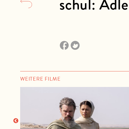
schul: Adle
WEITERE FILME