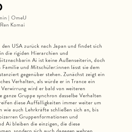
p
 min | OmeU
 Ren Komai
n den USA zurück nach Japan und findet sich
in die rigiden Hierarchien und
itznachbarin Ai ist keine Außenseiterin, doch
Familie und Mitschüler:innen lässt sie dem
stanziert gegenüber stehen. Zunächst zeigt ein
ches Verhalten, als würde er in Trance ein
Verwirrung wird er bald von weiteren
ine ganze Gruppe synchron dasselbe Verhalten
greifen diese Auffälligkeiten immer weiter um
 wie auch Lehrkräfte schließen sich an, bis
 bizarren Gruppenformationen und
 Ai bleiben die einzigen, die diese
hmen, sondern sich auch dagegen wehren