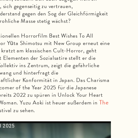
 sich gegenseitig zu vertrauen,
erstand gegen den Sog der Gleichförmigkeit
rohliche Masse stetig wächst?
ionellen Horrorfilm Best Wishes To All
tor Yūta Shimotsu mit New Group erneut eine
m kratzt am klassischen Cult-Horror, geht
 Elementen der Sozialsatire stellt er die
lektiv ins Zentrum, zeigt die gefährliche
ang und hinterfragt die
chaftlicher Konformität in Japan. Das Charisma
omer of the Year 2025 für die Japanese
reits 2022 zu spüren in Unlock Your Heart
The
Woman. Yuzu Aoki ist heuer außerdem in
tival zu sehen.
l 2025