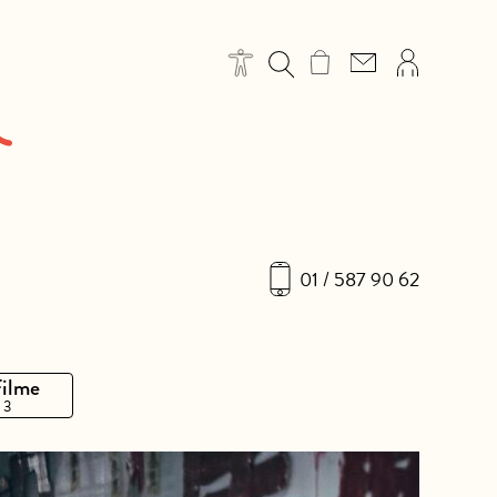
01 / 587 90 62
Filme
 3