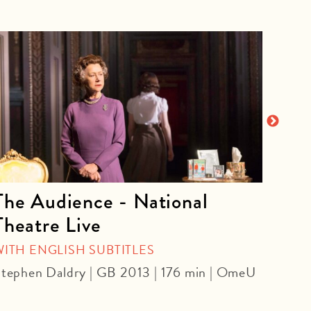
The Audience - National
La 
Theatre Live
CINE
Yoel 
WITH ENGLISH SUBTITLES
tephen Daldry | GB 2013 | 176 min | OmeU