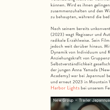
können. Wird es ihnen gelingen,
zusammenzuhalten und den Wid
zu behaupten, während die bed
Nach seinem bereits unkonvent
(2023) wagt Regisseur und Au
radikale Erzählweise. Sein Fil
jedoch weit darüber hinaus. Mit
Dynamik von Individuum und Kol
Anziehungskraft von Gruppenzw
Selbstverständlichkeit gesells
der jungen Anna Yamada (Newc
Academy) war bei Japannual be
und erneut 2023 in Mountain 
Harbor Lights
bei unserem Fes
New Group – Trailer Japannua