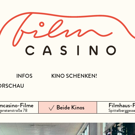
INFOS
KINO SCHENKEN!
ORSCHAU
mcasino-Filme
Filmhaus-
Beide Kinos
aretenstraße 78
Spittelberggasse