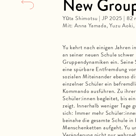
New Grou
Yūta Shimotsu | JP 2025 | 82
Mit: Anna Yamada, Yuzu Aoki,
Yu kehrt nach einigen Jahren i
an seiner neuen Schule schwer 
Gruppendynamiken ein. Seine S
eine spürbare Entfremdung von 
sozialen Miteinander ebenso di
einzelner Schüler ein befremdli
Kommando ausführen. Zu ihrer 
Schüler:innen begleitet, bis e
zeigt. Innerhalb weniger Tage 
sich: Immer mehr Schüler:innen
beinahe die gesamte Schule in
Menschenketten aufgeht. Yu und
Veränderung nicht nur wahrne