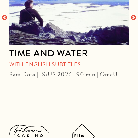
TIME AND WATER
WITH ENGLISH SUBTITLES
Sara Dosa | IS/US 2026 | 90 min | OmeU
P