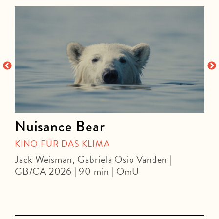
Nuisance Bear
KINO FÜR DAS KLIMA
Jack Weisman, Gabriela Osio Vanden |
J
GB/CA 2026 | 90 min | OmU