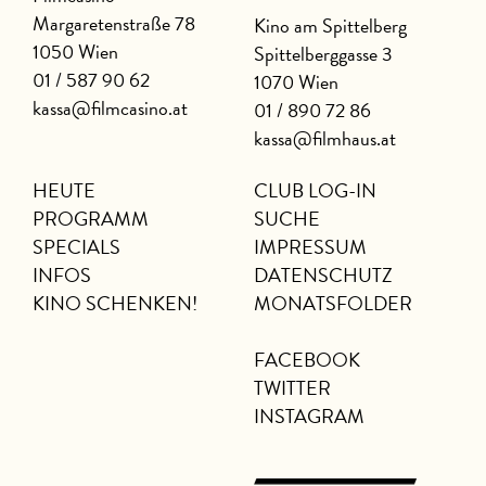
Margaretenstraße 78
Kino am Spittelberg
1050 Wien
Spittelberggasse 3
01 / 587 90 62
1070 Wien
kassa@filmcasino.at
01 / 890 72 86
kassa@filmhaus.at
HEUTE
CLUB LOG-IN
PROGRAMM
SUCHE
SPECIALS
IMPRESSUM
INFOS
DATENSCHUTZ
KINO SCHENKEN!
MONATSFOLDER
FACEBOOK
TWITTER
INSTAGRAM