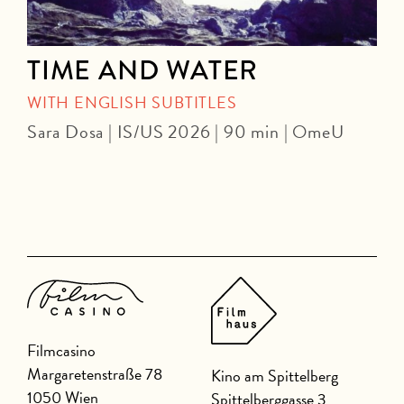
TIME AND WATER
WITH ENGLISH SUBTITLES
Sara Dosa | IS/US 2026 | 90 min | OmeU
P
Filmcasino
Margaretenstraße 78
Kino am Spittelberg
1050 Wien
Spittelberggasse 3