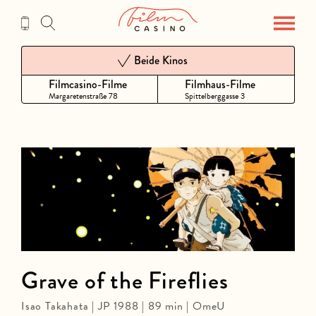
Zum
Inhalt
Beide Kinos
Filmcasino-Filme
Filmhaus-Filme
Margaretenstraße 78
Spittelberggasse 3
Grave of the Fireflies
Isao Takahata | JP 1988 | 89 min | OmeU