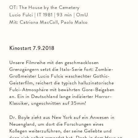
OT: The House by the Cemetery
Lucio Fulci | IT 1981 | 93 min | OmU
Mit: Catriona MacColl, Paolo Malco
Kinostart 7.9.2018
Unsere Filmreihe mit den geschmacklosen
Grenzgängern setzt die Italo-Serie fort: Zombie-
Großmeister Lucio Fulcis waschechter Gothic-
Geisterfilm, reichert die typisch halluzinatorische
Fulci-Atmosphäre mit bewährten Gore-Beigaben
an. Ein in Deutschland lange indizierter Horror-
Klassiker, ungeschnitten auf 35mm!
Dr. Boyle zieht aus New York auf ein Anwesen in
Neuengland, um dort die Forschungen eines
Kollegen weiterzuführen, der seine Geliebte und
dann sich selbst ermordet hat. Doch in dem Haus an