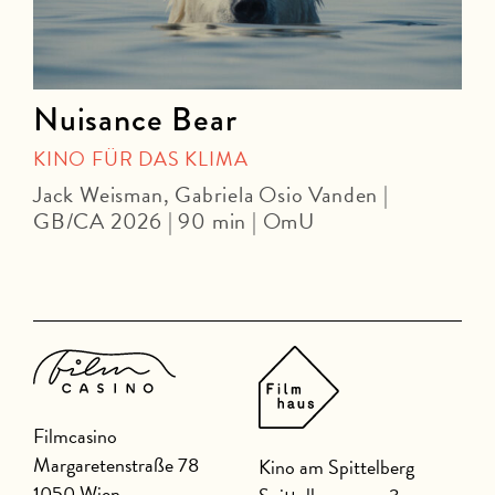
Nuisance Bear
KINO FÜR DAS KLIMA
Jack Weisman, Gabriela Osio Vanden |
J
GB/CA 2026 | 90 min | OmU
Filmcasino
Margaretenstraße 78
Kino am Spittelberg
1050 Wien