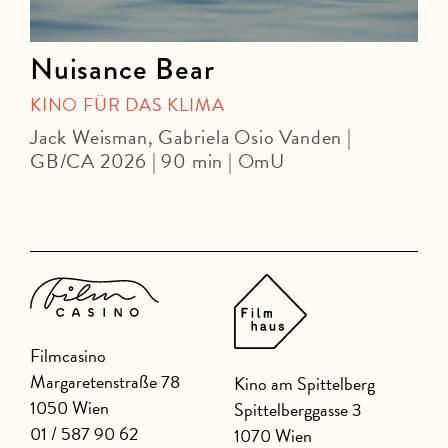
Nuisance Bear
KINO FÜR DAS KLIMA
Jack Weisman, Gabriela Osio Vanden |
J
GB/CA 2026 | 90 min | OmU
Filmcasino
Margaretenstraße 78
Kino am Spittelberg
1050 Wien
Spittelberggasse 3
01 / 587 90 62
1070 Wien