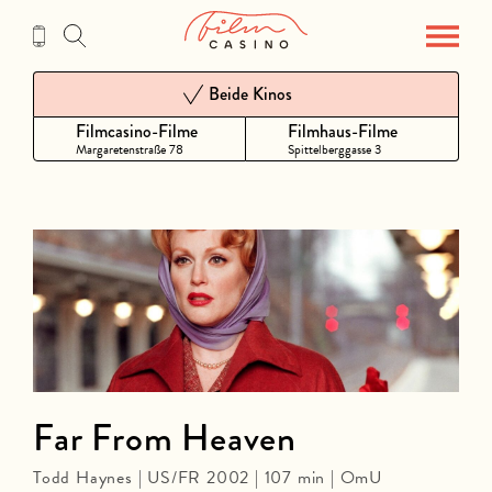
Zum
Inhalt
Beide Kinos
Filmcasino-Filme
Filmhaus-Filme
Margaretenstraße 78
Spittelberggasse 3
Far From Heaven
Todd Haynes | US/FR 2002 | 107 min | OmU