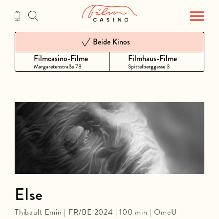
Zum
Inhalt
Beide Kinos
Filmcasino-Filme
Filmhaus-Filme
Margaretenstraße 78
Spittelberggasse 3
Else
Thibault Emin | FR/BE 2024 | 100 min | OmeU