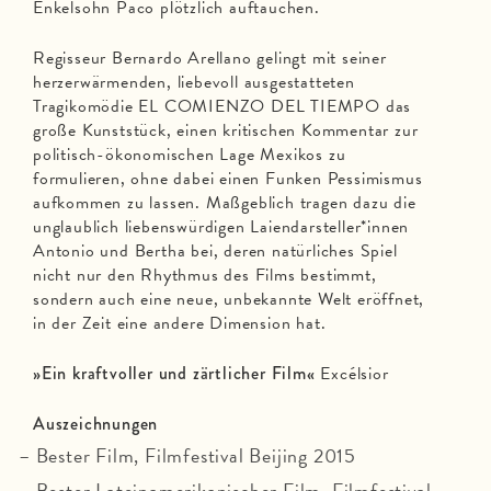
Enkelsohn Paco plötzlich auftauchen.
Regisseur Bernardo Arellano gelingt mit seiner
herzerwärmenden, liebevoll ausgestatteten
Tragikomödie EL COMIENZO DEL TIEMPO das
große Kunststück, einen kritischen Kommentar zur
politisch-ökonomischen Lage Mexikos zu
formulieren, ohne dabei einen Funken Pessimismus
auf­kommen zu lassen. Maßgeblich tragen dazu die
unglaublich liebenswürdigen Laiendarsteller*innen
Antonio und Bertha bei, deren natürliches Spiel
nicht nur den Rhythmus des Films bestimmt,
sondern auch eine neue, unbekannte Welt eröffnet,
in der Zeit eine andere Dimension hat.
»Ein kraftvoller und zärtlicher Film«
Excélsior
Auszeichnungen
Bester Film, Filmfestival Beijing 2015
Bester Lateinamerikanischer Film, Filmfestival