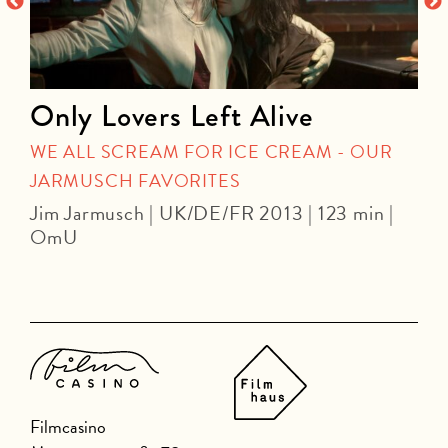
Only Lovers Left Alive
WE ALL SCREAM FOR ICE CREAM - OUR
JARMUSCH FAVORITES
Jim Jarmusch | UK/DE/FR 2013 | 123 min |
D
OmU
m
Filmcasino