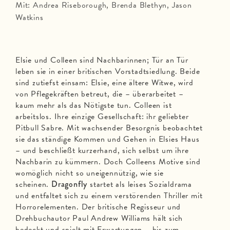
Mit: Andrea Riseborough, Brenda Blethyn, Jason
Watkins
Elsie und Colleen sind Nachbarinnen; Tür an Tür
leben sie in einer britischen Vorstadtsiedlung. Beide
sind zutiefst einsam: Elsie, eine ältere Witwe, wird
von Pflegekräften betreut, die – überarbeitet –
kaum mehr als das Nötigste tun. Colleen ist
arbeitslos. Ihre einzige Gesellschaft: ihr geliebter
Pitbull Sabre. Mit wachsender Besorgnis beobachtet
sie das ständige Kommen und Gehen in Elsies Haus
– und beschließt kurzerhand, sich selbst um ihre
Nachbarin zu kümmern. Doch Colleens Motive sind
womöglich nicht so uneigennützig, wie sie
scheinen.
Dragonfly
startet als leises Sozialdrama
und entfaltet sich zu einem verstörenden Thriller mit
Horrorelementen. Der britische Regisseur und
Drehbuchautor Paul Andrew Williams hält sich
bedeckt und spielt mit Erwartungen – bis zum