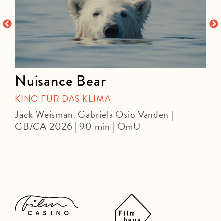
Nuisance Bear
KINO FÜR DAS KLIMA
Jack Weisman, Gabriela Osio Vanden |
J
GB/CA 2026 | 90 min | OmU