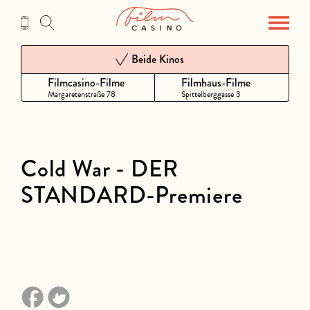
Zum
Inhalt
Beide Kinos
Filmcasino-Filme
Filmhaus-Filme
Margaretenstraße 78
Spittelberggasse 3
Cold War - DER
STANDARD-Premiere