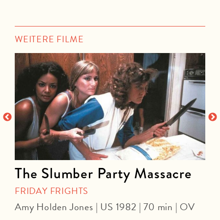
WEITERE FILME
The Slumber Party Massacre
FRIDAY FRIGHTS
Amy Holden Jones | US 1982 | 70 min | OV
Z